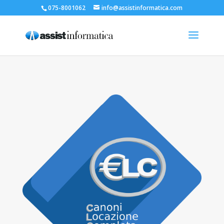
075-8001062
info@assistinformatica.com