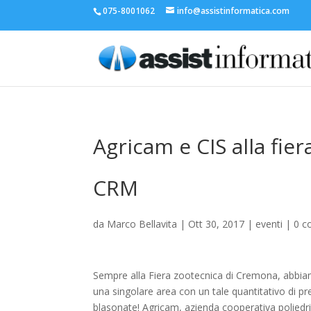
075-8001062
info@assistinformatica.com
Agricam e CIS alla fi
CRM
da
Marco Bellavita
|
Ott 30, 2017
|
eventi
|
0 c
Sempre alla Fiera zootecnica di Cremona, abbiam
una singolare area con un tale quantitativo di pre
blasonate! Agricam, azienda cooperativa poliedric