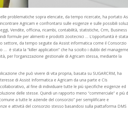
 delle problematiche sopra elencate, da tempo ricercate, ha portato As
contrare Agricam e confrontarsi sulle esigenze e sulle possibili soluz
eggi, Vendite, officina, ricambi, contabilità, statistiche, Crm, Business
uindi formule per alimenti e prodotti zootecnici … L’opportunità è stat
ntico settore, da tempo seguite da Assist informatica come il Consorzio
o … è stata la “killer application” che ha sciolto i dubbi del managem
lità, per l’organizzazione gestionale di Agricam stessa, mediante la
licazione che può vivere di vita propria, basata su SUGARCRM, ha
nteresse di Assist Informatica e Agricam da una parte e CIs
llaborativo, al fine di individuare tutte le più specifiche esigenze ed
soluzione delle stesse. Quindi un rapporto meno “commerciale” e più d
o comune a tutte le aziende del consorzio” per semplificare e
igenze e attività del consorzio stesso basandosi sulla piattaforma DMS