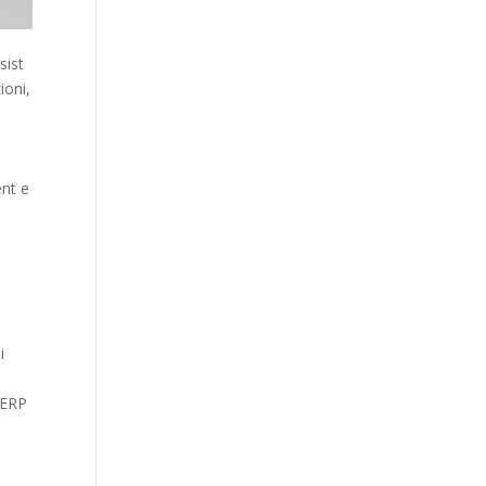
sist
ioni,
a
ent e
i
 ERP